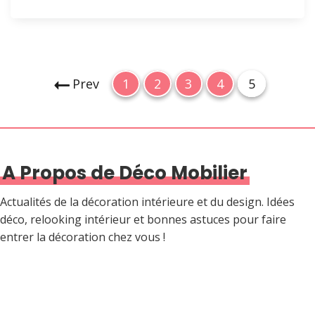
P
P
P
P
P
P
Prev
1
2
3
4
5
a
a
a
a
a
a
g
g
g
g
g
g
e
e
e
e
e
i
A Propos de Déco Mobilier
n
a
Actualités de la décoration intérieure et du design. Idées
t
déco, relooking intérieur et bonnes astuces pour faire
i
entrer la décoration chez vous !
o
n
d