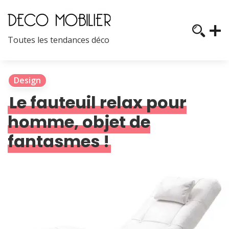
Toutes les tendances déco
Design
Le fauteuil relax pour
homme, objet de
fantasmes !