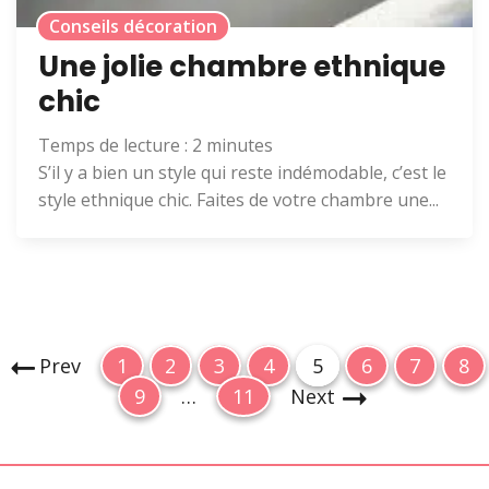
Conseils décoration
Une jolie chambre ethnique
chic
Temps de lecture :
2
minutes
S’il y a bien un style qui reste indémodable, c’est le
style ethnique chic. Faites de votre chambre une...
P
P
P
P
P
P
P
P
P
Prev
1
2
3
4
5
6
7
8
a
a
P
a
a
P
a
a
a
a
a
9
…
11
Next
g
a
g
g
a
g
g
g
g
g
g
e
g
e
e
g
e
e
e
e
e
i
e
e