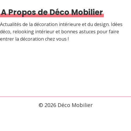
n
A Propos de Déco Mobilier
a
t
Actualités de la décoration intérieure et du design. Idées
i
déco, relooking intérieur et bonnes astuces pour faire
entrer la décoration chez vous !
o
n
d
e
s
p
u
© 2026 Déco Mobilier
b
l
i